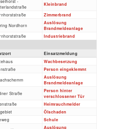
selhorst -
Kleinbrand
terlandstraße
rnhorststraße
Zimmerbrand
Auslösung
tring Nordhorn
Brandmeldeanlage
rnhorststraße
Industriebrand
atzort
Einsatzmeldung
tehaus
Wachbesetzung
enstraße
Person eingeklemmt
Auslösung
Bachschemm
Brandmeldeanlage
Person hinter
dner Straße
verschlossener Tür
tenstraße
Heimrauchmelder
gebiet
Ölschaden
eweg
Schule
Auslösung