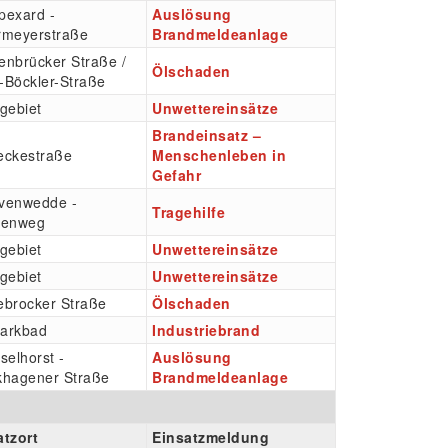
pexard -
Auslösung
rmeyerstraße
Brandmeldeanlage
enbrücker Straße /
Ölschaden
-Böckler-Straße
gebiet
Unwettereinsätze
Brandeinsatz –
eckestraße
Menschenleben in
Gefahr
venwedde -
Tragehilfe
ienweg
gebiet
Unwettereinsätze
gebiet
Unwettereinsätze
ebrocker Straße
Ölschaden
arkbad
Industriebrand
selhorst -
Auslösung
khagener Straße
Brandmeldeanlage
atzort
Einsatzmeldung