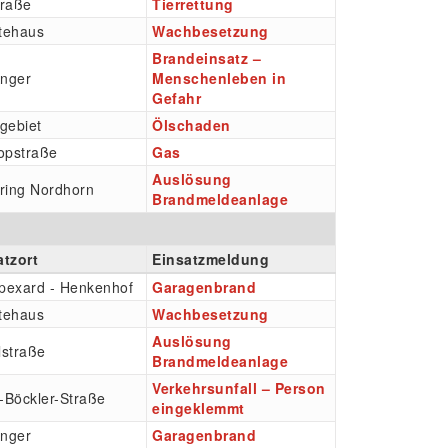
traße
Tierrettung
tehaus
Wachbesetzung
Brandeinsatz –
nger
Menschenleben in
Gefahr
gebiet
Ölschaden
opstraße
Gas
Auslösung
tring Nordhorn
Brandmeldeanlage
atzort
Einsatzmeldung
pexard - Henkenhof
Garagenbrand
tehaus
Wachbesetzung
Auslösung
lstraße
Brandmeldeanlage
Verkehrsunfall – Person
-Böckler-Straße
eingeklemmt
nger
Garagenbrand