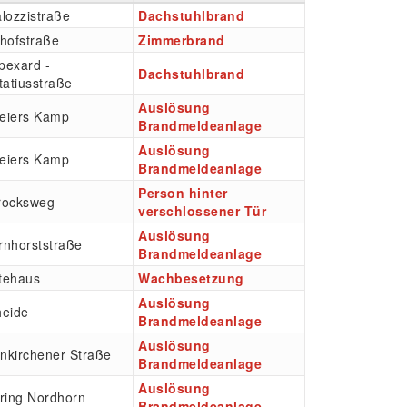
lozzistraße
Dachstuhlbrand
dhofstraße
Zimmerbrand
pexard -
Dachstuhlbrand
tatiusstraße
Auslösung
eiers Kamp
Brandmeldeanlage
Auslösung
eiers Kamp
Brandmeldeanlage
Person hinter
rocksweg
verschlossener Tür
Auslösung
rnhorststraße
Brandmeldeanlage
tehaus
Wachbesetzung
Auslösung
heide
Brandmeldeanlage
Auslösung
nkirchener Straße
Brandmeldeanlage
Auslösung
tring Nordhorn
Brandmeldeanlage