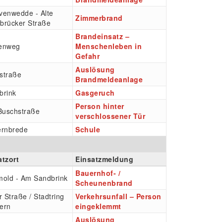
venwedde - Alte
Zimmerbrand
brücker Straße
Brandeinsatz –
enweg
Menschenleben in
Gefahr
Auslösung
straße
Brandmeldeanlage
brink
Gasgeruch
Person hinter
 Buschstraße
verschlossener Tür
ernbrede
Schule
atzort
Einsatzmeldung
Bauernhof- /
mold - Am Sandbrink
Scheunenbrand
r Straße / Stadtring
Verkehrsunfall – Person
ern
eingeklemmt
Auslösung