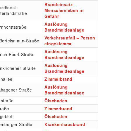
Brandeinsatz –
selhorst -
Menschenleben in
terlandstraße
Gefahr
Auslösung
rnhorststraße
Brandmeldeanlage
Verkehrsunfall – Person
-Bertelsmann-Straße
eingeklemmt
Auslösung
rich-Ebert-Straße
Brandmeldeanlage
Auslösung
nkirchener Straße
Brandmeldeanlage
nallee
Zimmerbrand
Auslösung
khagener Straße
Brandmeldeanlage
estraße
Ölschaden
traße
Zimmerbrand
gebiet
Ölschaden
enberger Straße
Krankenhausbrand