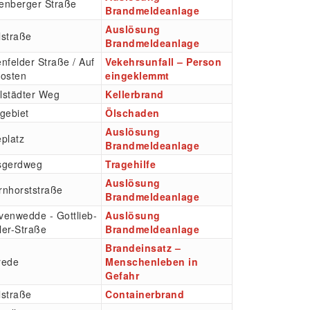
enberger Straße
Brandmeldeanlage
Auslösung
lstraße
Brandmeldeanlage
nfelder Straße / Auf
Vekehrsunfall – Person
Kosten
eingeklemmt
lstädter Weg
Kellerbrand
gebiet
Ölschaden
Auslösung
platz
Brandmeldeanlage
sgerdweg
Tragehilfe
Auslösung
rnhorststraße
Brandmeldeanlage
venwedde - Gottlieb-
Auslösung
ler-Straße
Brandmeldeanlage
Brandeinsatz –
rede
Menschenleben in
Gefahr
lstraße
Containerbrand