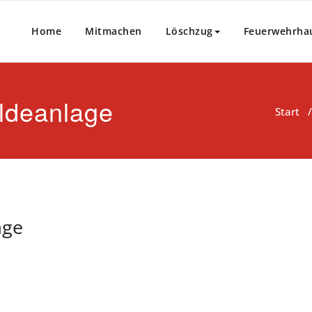
Home
Mitmachen
Löschzug
Feuerwehrha
ldeanlage
Start
age