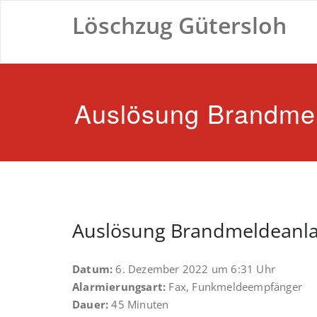
Zum
Löschzug Gütersloh
Inhalt
springen
Auslösung Brandme
Auslösung Brandmeldeanl
Datum:
6. Dezember 2022 um 6:31 Uhr
Alarmierungsart:
Fax, Funkmeldeempfänger
Dauer:
45 Minuten