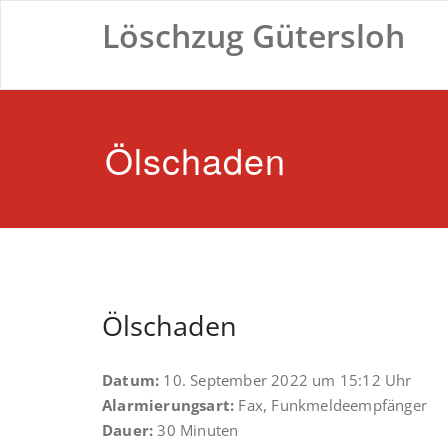
Zum
Löschzug Gütersloh
Inhalt
springen
Ölschaden
Ölschaden
Datum:
10. September 2022 um 15:12 Uhr
Alarmierungsart:
Fax, Funkmeldeempfänger
Dauer:
30 Minuten