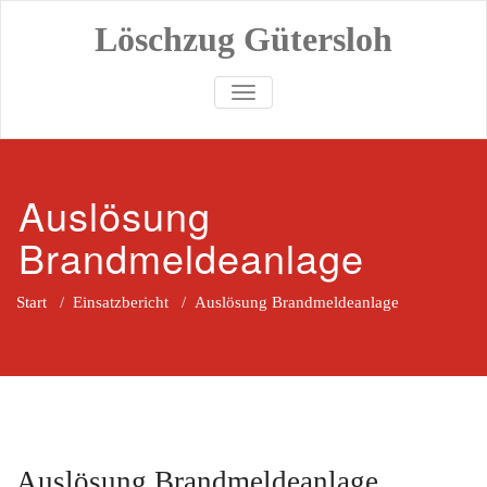
Zum
Löschzug Gütersloh
Inhalt
springen
TOGGLE NAVIGATION
Auslösung
Brandmeldeanlage
Start
/
Einsatzbericht
/
Auslösung Brandmeldeanlage
Auslösung Brandmeldeanlage