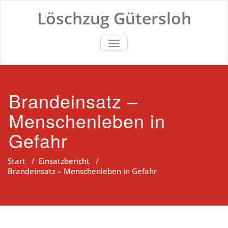
Zum
Löschzug Gütersloh
Inhalt
springen
TOGGLE NAVIGATION
Brandeinsatz –
Menschenleben in
Gefahr
Start
/
Einsatzbericht
/
Brandeinsatz – Menschenleben in Gefahr