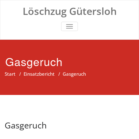
Zum
Löschzug Gütersloh
Inhalt
springen
TOGGLE NAVIGATION
Gasgeruch
Start
/
Einsatzbericht
/
Gasgeruch
Gasgeruch