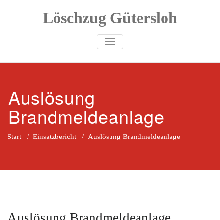
Zum
Löschzug Gütersloh
Inhalt
springen
TOGGLE NAVIGATION
Auslösung
Brandmeldeanlage
Start
/
Einsatzbericht
/
Auslösung Brandmeldeanlage
Auslösung Brandmeldeanlage