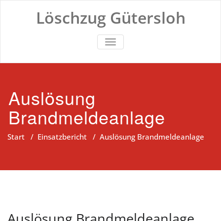
Zum
Löschzug Gütersloh
Inhalt
springen
TOGGLE NAVIGATION
Auslösung
Brandmeldeanlage
Start
/
Einsatzbericht
/
Auslösung Brandmeldeanlage
Auslösung Brandmeldeanlage