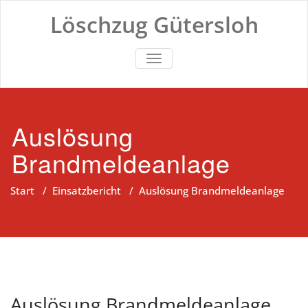
Zum
Löschzug Gütersloh
Inhalt
springen
TOGGLE NAVIGATION
Auslösung
Brandmeldeanlage
Start
/
Einsatzbericht
/
Auslösung Brandmeldeanlage
Auslösung Brandmeldeanlage