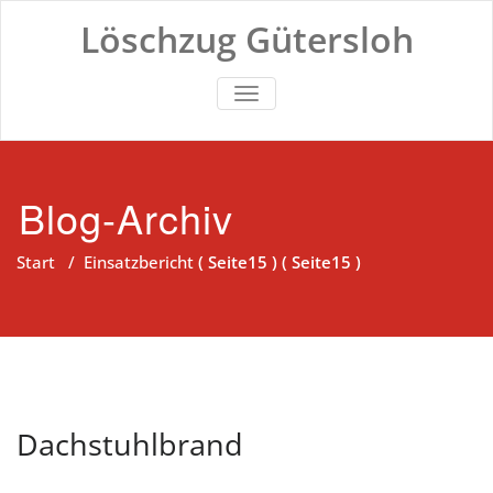
Zum
Löschzug Gütersloh
Inhalt
springen
TOGGLE NAVIGATION
Blog-Archiv
Start
/
Einsatzbericht
( Seite15 ) ( Seite15 )
Dachstuhlbrand