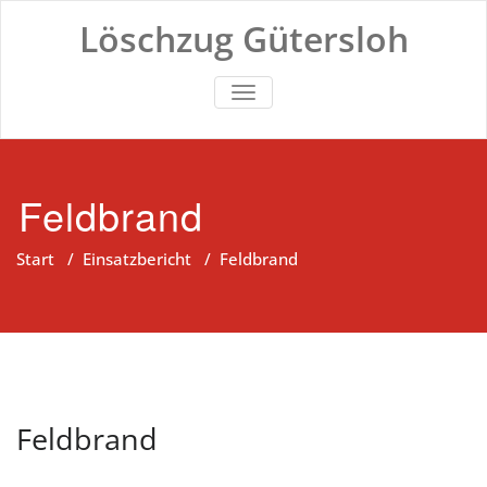
Zum
Löschzug Gütersloh
Inhalt
springen
TOGGLE NAVIGATION
Feldbrand
Start
/
Einsatzbericht
/
Feldbrand
Feldbrand