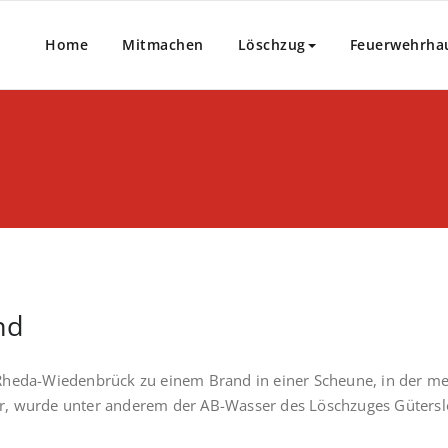
Home
Mitmachen
Löschzug
Feuerwehrha
nd
Rheda-Wiedenbrück zu einem Brand in einer Scheune, in der me
r, wurde unter anderem der AB-Wasser des Löschzuges Gütersl