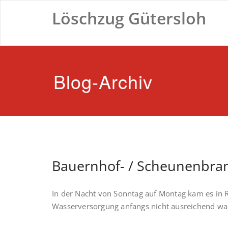
Zum
Löschzug Gütersloh
Inhalt
springen
Blog-Archiv
Bauernhof- / Scheunenbra
In der Nacht von Sonntag auf Montag kam es in 
Wasserversorgung anfangs nicht ausreichend wa