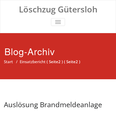
Zum
Löschzug Gütersloh
Inhalt
springen
TOGGLE NAVIGATION
Blog-Archiv
Start
/
Einsatzbericht
( Seite2 ) ( Seite2 )
Auslösung Brandmeldeanlage