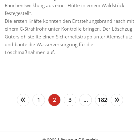
Rauchentwicklung aus einer Hütte in einem Waldstück
festegestellt.
Die ersten Kräfte konnten den Entstehungsbrand rasch mit
einem C-Strahlrohr unter Kontrolle bringen. Der Löschzug
Gütersloh stellte einen Sicherheitstrupp unter Atemschutz
und baute die Wasserversorgung für die
Löschmaßnahmen auf.
Seitennummerierung
1
2
3
…
182
der
Beiträge
© 2026 Löschzug Gütersloh