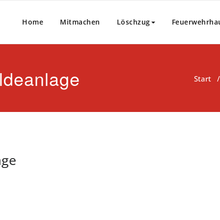
Home
Mitmachen
Löschzug
Feuerwehrha
ldeanlage
Start
age