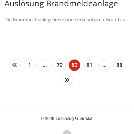
Auslösung Brandmeldeanlage
Die Brandmeldeanlage löste ohne erkennbaren Grund aus.
Seitennummerierung
1
…
79
80
81
…
88
der
Beiträge
© 2026 Löschzug Gütersloh