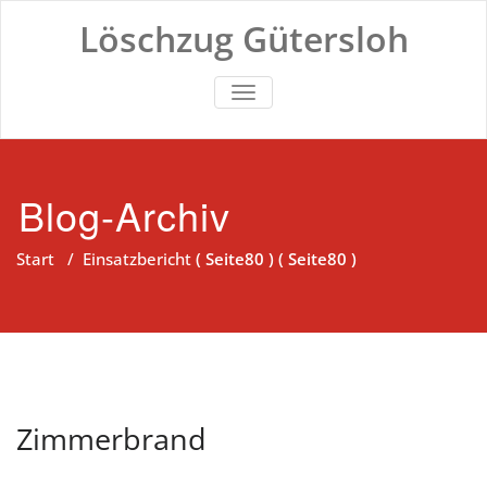
Zum
Löschzug Gütersloh
Inhalt
springen
TOGGLE NAVIGATION
Blog-Archiv
Start
/
Einsatzbericht
( Seite80 ) ( Seite80 )
Zimmerbrand