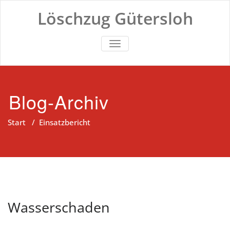
Zum
Löschzug Gütersloh
Inhalt
springen
TOGGLE NAVIGATION
Blog-Archiv
Start
/
Einsatzbericht
Wasserschaden