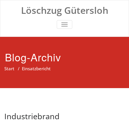
Zum
Löschzug Gütersloh
Inhalt
springen
TOGGLE NAVIGATION
Blog-Archiv
Start
/
Einsatzbericht
Industriebrand