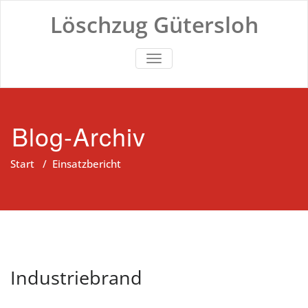
Zum
Löschzug Gütersloh
Inhalt
springen
TOGGLE NAVIGATION
Blog-Archiv
Start
/
Einsatzbericht
Industriebrand