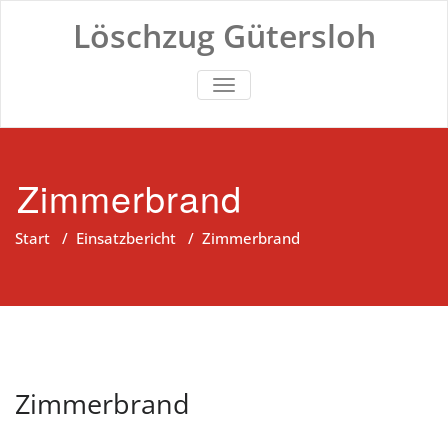
Zum
Löschzug Gütersloh
Inhalt
springen
TOGGLE NAVIGATION
Zimmerbrand
Start
/
Einsatzbericht
/
Zimmerbrand
Zimmerbrand