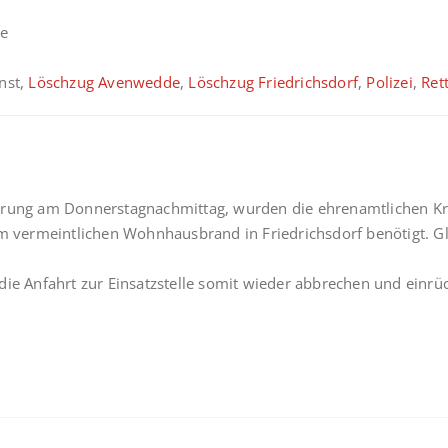
de
enst,
Löschzug Avenwedde
,
Löschzug Friedrichsdorf
,
Polizei
,
Ret
erung am Donnerstagnachmittag, wurden die ehrenamtlichen Kr
nem vermeintlichen Wohnhausbrand in Friedrichsdorf benötigt. 
die Anfahrt zur Einsatzstelle somit wieder abbrechen und einrü