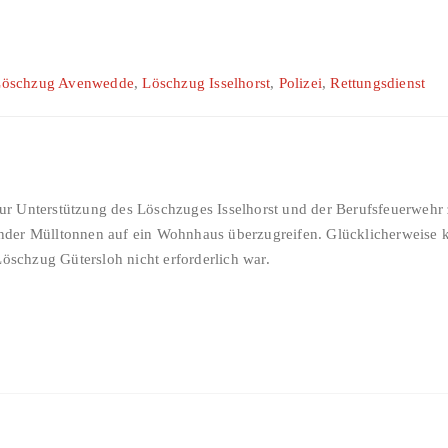
Löschzug Avenwedde
,
Löschzug Isselhorst
,
Polizei
,
Rettungsdienst
r Unterstützung des Löschzuges Isselhorst und der Berufsfeuerwehr 
er Mülltonnen auf ein Wohnhaus überzugreifen. Glücklicherweise kon
Löschzug Gütersloh nicht erforderlich war.