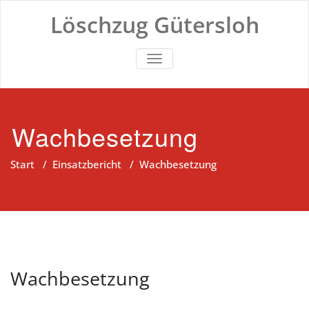
Zum
Löschzug Gütersloh
Inhalt
springen
TOGGLE NAVIGATION
Wachbesetzung
Start
/
Einsatzbericht
/
Wachbesetzung
Wachbesetzung