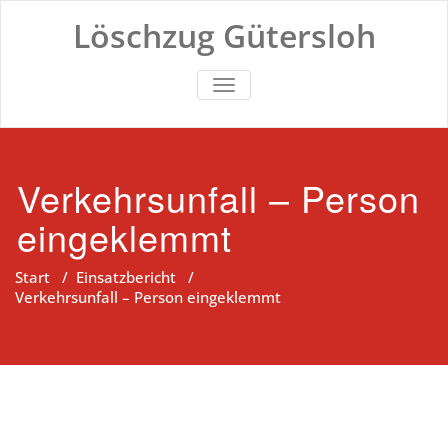
Zum
Löschzug Gütersloh
Inhalt
springen
TOGGLE NAVIGATION
Verkehrsunfall – Person
eingeklemmt
Start
/
Einsatzbericht
/
Verkehrsunfall – Person eingeklemmt