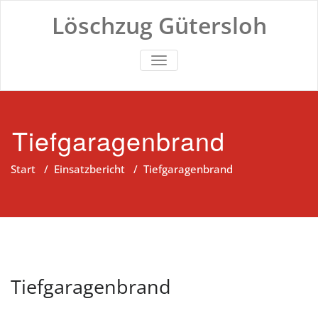
Zum
Löschzug Gütersloh
Inhalt
springen
TOGGLE NAVIGATION
Tiefgaragenbrand
Start
/
Einsatzbericht
/
Tiefgaragenbrand
Tiefgaragenbrand