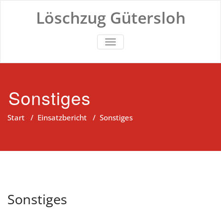
Zum
Löschzug Gütersloh
Inhalt
springen
TOGGLE NAVIGATION
Sonstiges
Start
/
Einsatzbericht
/
Sonstiges
Sonstiges