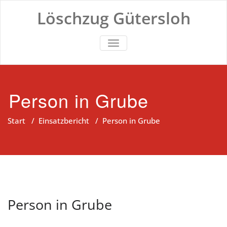
Zum
Löschzug Gütersloh
Inhalt
springen
TOGGLE NAVIGATION
Person in Grube
Start
/
Einsatzbericht
/
Person in Grube
Person in Grube