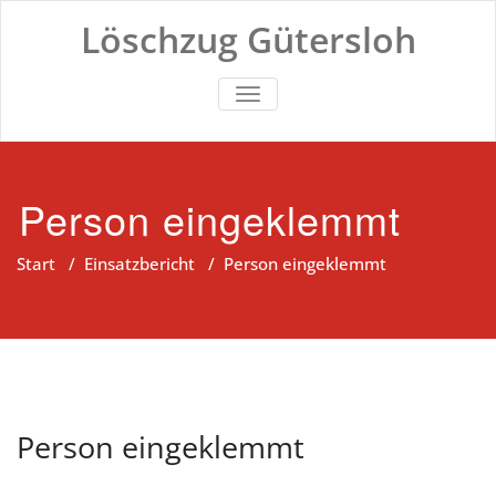
Zum
Löschzug Gütersloh
Inhalt
springen
TOGGLE NAVIGATION
Person eingeklemmt
Start
/
Einsatzbericht
/
Person eingeklemmt
Person eingeklemmt