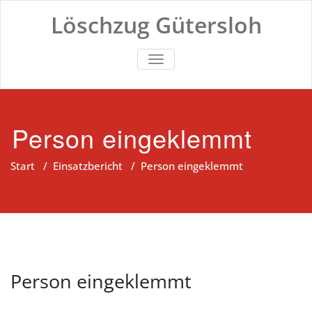
Zum
Löschzug Gütersloh
Inhalt
springen
TOGGLE NAVIGATION
Person eingeklemmt
Start
/
Einsatzbericht
/
Person eingeklemmt
Person eingeklemmt