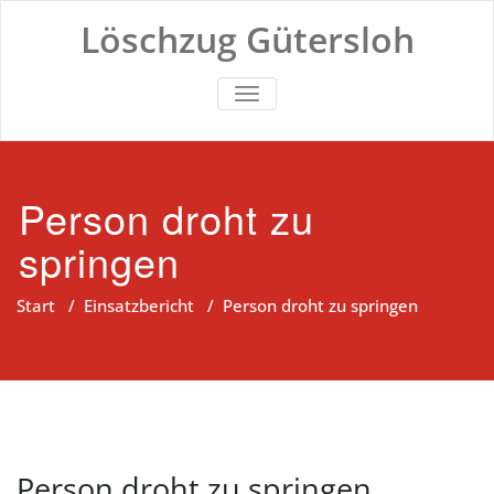
Zum
Löschzug Gütersloh
Inhalt
springen
TOGGLE NAVIGATION
Person droht zu
springen
Start
/
Einsatzbericht
/
Person droht zu springen
Person droht zu springen