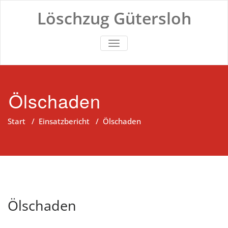
Zum
Löschzug Gütersloh
Inhalt
springen
TOGGLE NAVIGATION
Ölschaden
Start
/
Einsatzbericht
/
Ölschaden
Ölschaden