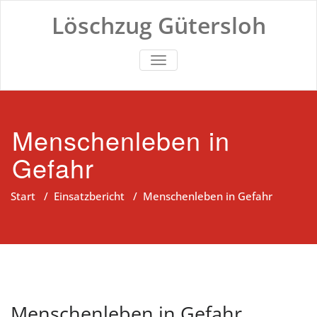
Zum
Löschzug Gütersloh
Inhalt
springen
TOGGLE NAVIGATION
Menschenleben in
Gefahr
Start
/
Einsatzbericht
/
Menschenleben in Gefahr
Menschenleben in Gefahr