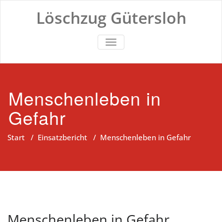
Zum
Löschzug Gütersloh
Inhalt
springen
TOGGLE NAVIGATION
Menschenleben in
Gefahr
Start
/
Einsatzbericht
/
Menschenleben in Gefahr
Menschenleben in Gefahr