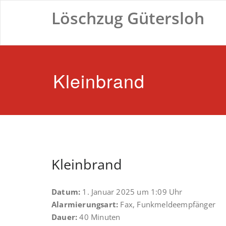
Zum
Löschzug Gütersloh
Inhalt
springen
Kleinbrand
Kleinbrand
Datum:
1. Januar 2025 um 1:09 Uhr
Alarmierungsart:
Fax, Funkmeldeempfänger
Dauer:
40 Minuten