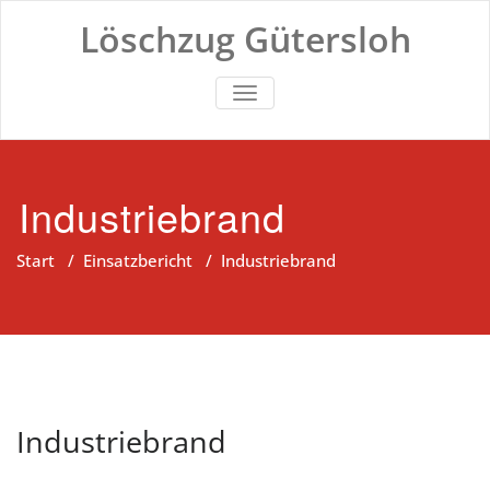
Zum
Löschzug Gütersloh
Inhalt
springen
TOGGLE NAVIGATION
Industriebrand
Start
/
Einsatzbericht
/
Industriebrand
Industriebrand