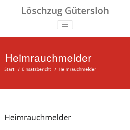
Zum
Löschzug Gütersloh
Inhalt
springen
TOGGLE NAVIGATION
Heimrauchmelder
Start
/
Einsatzbericht
/
Heimrauchmelder
Heimrauchmelder