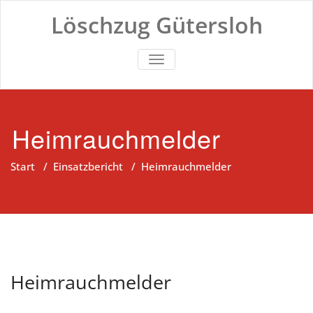
Zum
Löschzug Gütersloh
Inhalt
springen
TOGGLE NAVIGATION
Heimrauchmelder
Start
/
Einsatzbericht
/
Heimrauchmelder
Heimrauchmelder