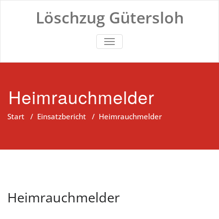
Zum
Löschzug Gütersloh
Inhalt
springen
TOGGLE NAVIGATION
Heimrauchmelder
Start
/
Einsatzbericht
/
Heimrauchmelder
Heimrauchmelder