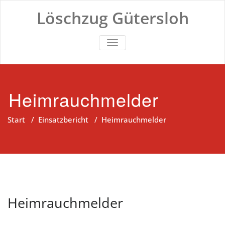
Zum
Löschzug Gütersloh
Inhalt
springen
TOGGLE NAVIGATION
Heimrauchmelder
Start
/
Einsatzbericht
/
Heimrauchmelder
Heimrauchmelder