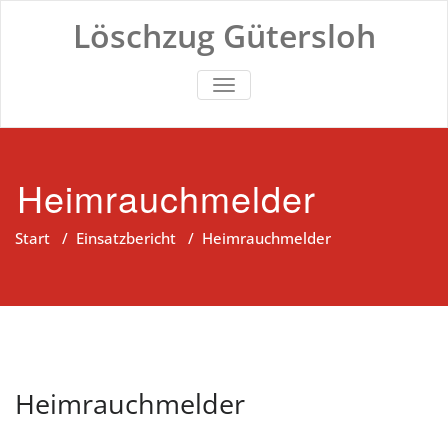
Zum
Löschzug Gütersloh
Inhalt
springen
TOGGLE NAVIGATION
Heimrauchmelder
Start
/
Einsatzbericht
/
Heimrauchmelder
Heimrauchmelder