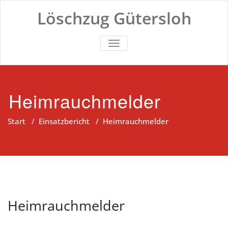
Zum
Löschzug Gütersloh
Inhalt
springen
TOGGLE NAVIGATION
Heimrauchmelder
Start
/
Einsatzbericht
/
Heimrauchmelder
Heimrauchmelder