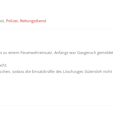
nst,
Polizei
,
Rettungsdienst
 zu einem Feuerwehreinsatz. Anfangs war Gasgeruch gemeldet w
cht.
schen, sodass die Einsatzkräfte des Löschzuges Gütersloh nich