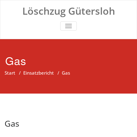
Zum
Löschzug Gütersloh
Inhalt
springen
TOGGLE NAVIGATION
Gas
Start
/
Einsatzbericht
/
Gas
Gas