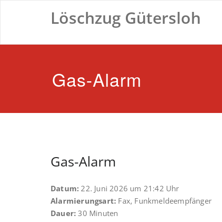
Zum
Löschzug Gütersloh
Inhalt
springen
Gas-Alarm
Gas-Alarm
Datum:
22. Juni 2026 um 21:42 Uhr
Alarmierungsart:
Fax, Funkmeldeempfänger
Dauer:
30 Minuten