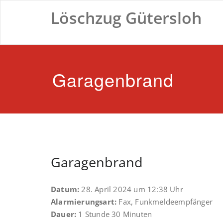
Zum
Löschzug Gütersloh
Inhalt
springen
Garagenbrand
Garagenbrand
Datum:
28. April 2024 um 12:38 Uhr
Alarmierungsart:
Fax, Funkmeldeempfänger
Dauer:
1 Stunde 30 Minuten