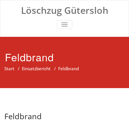
Zum
Löschzug Gütersloh
Inhalt
springen
TOGGLE NAVIGATION
Feldbrand
Start
/
Einsatzbericht
/
Feldbrand
Feldbrand