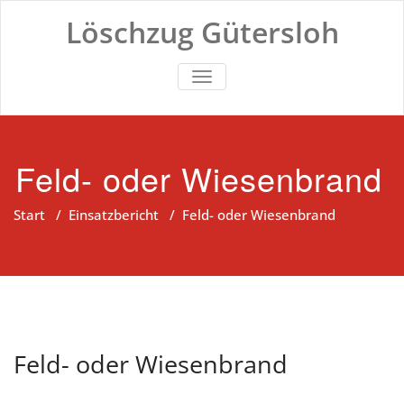
Zum
Löschzug Gütersloh
Inhalt
springen
TOGGLE NAVIGATION
Feld- oder Wiesenbrand
Start
/
Einsatzbericht
/
Feld- oder Wiesenbrand
Feld- oder Wiesenbrand