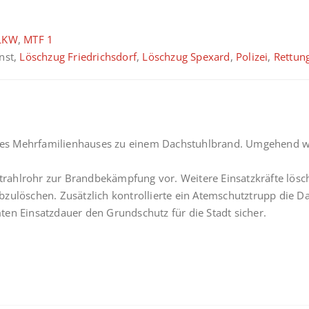
LKW
,
MTF 1
enst,
Löschzug Friedrichsdorf
,
Löschzug Spexard
,
Polizei
,
Rettun
es Mehrfamilienhauses zu einem Dachstuhlbrand. Umgehend wu
-Strahlrohr zur Brandbekämpfung vor. Weitere Einsatzkräfte lös
bzulöschen. Zusätzlich kontrollierte ein Atemschutztrupp die
en Einsatzdauer den Grundschutz für die Stadt sicher.