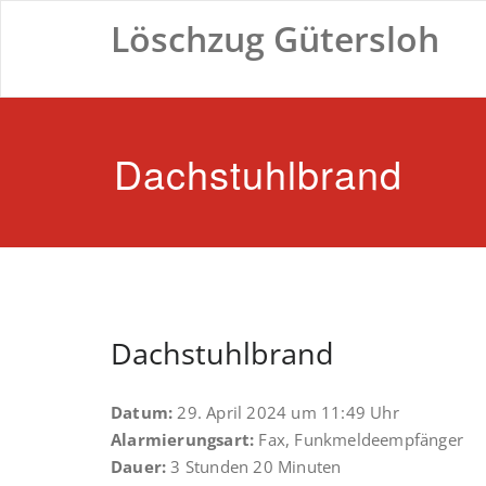
Zum
Löschzug Gütersloh
Inhalt
springen
Dachstuhlbrand
Dachstuhlbrand
Datum:
29. April 2024 um 11:49 Uhr
Alarmierungsart:
Fax, Funkmeldeempfänger
Dauer:
3 Stunden 20 Minuten