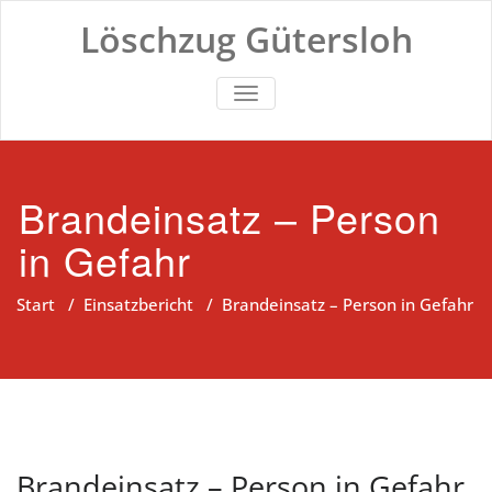
Zum
Löschzug Gütersloh
Inhalt
springen
TOGGLE NAVIGATION
Brandeinsatz – Person
in Gefahr
Start
/
Einsatzbericht
/
Brandeinsatz – Person in Gefahr
Brandeinsatz – Person in Gefahr