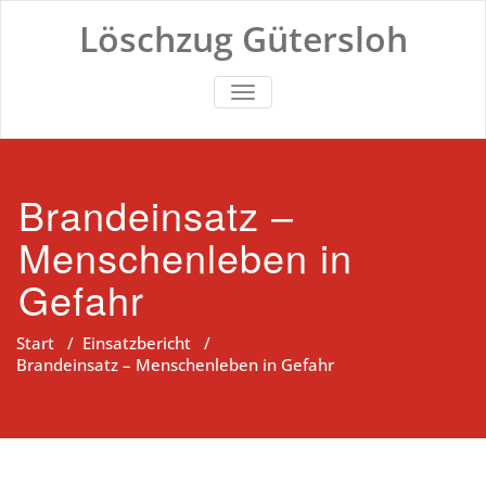
Zum
Löschzug Gütersloh
Inhalt
springen
TOGGLE NAVIGATION
Brandeinsatz –
Menschenleben in
Gefahr
Start
/
Einsatzbericht
/
Brandeinsatz – Menschenleben in Gefahr