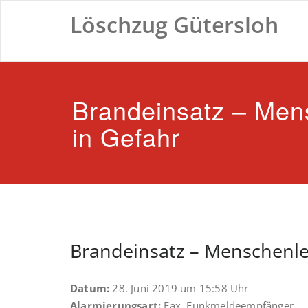
Zum
Löschzug Gütersloh
Inhalt
springen
Brandeinsatz – Men
in Gefahr
Brandeinsatz – Menschenle
Datum:
28. Juni 2019 um 15:58 Uhr
Alarmierungsart:
Fax, Funkmeldeempfänger