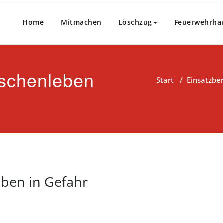
Home
Mitmachen
Löschzug
Feuerwehrha
schenleben
Start
/
Einsatzber
ben in Gefahr